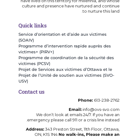
have lived on this territory for millennia, and whose
culture and presence have nurtured and continue
to nurture this land.
Quick links
Service d’orientation et d’aide aux victimes
(SOAIV)
Programme d’intervention rapide auprès des
victimes+ (PIRV+)
Programme de coordination de la sécurité des
victimes (PCSV)
Projet de Services aux victimes d’Ottawa et le
Projet de l’Unité de soutien aux victimes (SVO-
USV)
Contact us
Phone:
613-238-2762
Email:
info@ovs-svo.com
We don’t look at emails 24/7. If you have an
emergency please call 911 or a crisis line instead.
Address:
343 Preston Street, 11th Floor, Ottawa,
ON, K1S 1N4
No walk-ins, Please make an