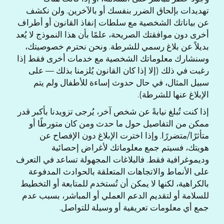
تهديدات بإلحاق الضرر بنفسك أو بالآخرين. ولن نكشف
عن بياناتك الشخصية مع سلطات إنفاذ القانون أو أطراف
أخرى دون موافقتك الصريحة، علمًا بأن هذا النموذج لا يُعد
بديلاً عن بلاغ رسمي للشرطة. ونحن نحترم خصوصيتك،
وسنشارك معلوماتك الشخصية مع خدمات أخرى فقط إذا
رغبت في ذلك (إلا إذا كان القانون يُلزمنا بذلك — على
سبيل المثال، في حال حدوث إساءة للأطفال ولم يتم
الإبلاغ عنها للشرطة).
إذا كنت تُبلغ نيابةً عن شخص آخر، يُرجى تزويدنا بأكبر قدر
ممكن من التفاصيل حول ما حدث ومن كان متورطًا أو
متأثرًا/متضررًا. وإذا اخترت الإبلاغ دون الإفصاح عن
هويتك، فسيتم جمع معلوماتك لأغراض إحصائية
وديموغرافية فقط. فالبلاغات المجهولة تساعد في التعرف
على الأنماط والاتجاهات المتعلقة بالحوادث المدفوعة
بالكراهية، لكنها لا يمكن أن تُستخدم للمتابعة أو التخطيط
للسلامة أو لتقديم الدعم العملي أو المباشر، بسبب عدم
جمع أي معلومات تعريفية أو وسيلة للتواصل.